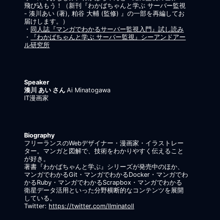
飛び込もう！（新刊『わかばちゃんと学ぶ サーバー監視
- 湊川あい (著), 粕谷 大輔 (監修) 』の一部を再編してお
届けします。）
・
同人誌『マンガでわかるサーバー監視入門』試し読み
・
『わかばちゃんと学ぶ サーバー監視』シーアンドアー
ル研究所
Speaker
湊川 あい さん
Ai Minatogawa
IT漫画家
Biography
フリーランスのWebデザイナー・漫画家・イラストレー
ター。マンガと図解で、技術をわかりやすく伝えること
が好き。
著書『わかばちゃんと学ぶ』シリーズが発売中のほか、
マンガでわかるGit・マンガでわかるDocker・マンガでわ
かるRuby・マンガでわかるScrapbox・マンガでわかる
衛星データ活用といった分野横断的なコンテンツを展開
している。
Twitter:
https://twitter.com/llminatoll