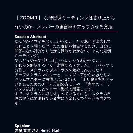
【 ZOOM 1 】 なぜ定例ミーティングは盛り上がら
ないのか。メンバーの発言率をアップさせる方法
Session Abstract
なんだかイマイチ盛り上がらない、とりあえず出席して
同じことを聞くだけ、ただ進捗を報告するだけ、自分に
関係のない話ばかりだから興味がわかない、そんな定例
ミーティング。
でもどうやって盛り上げたらいいかがわからない。
それらを解決するべく、所属するスクラムチームを2つに
分割し、スクラムオブスクラムを始めてみました！
チーフスクラムマスターと、エンジニアからいきなりス
クラムマスターに抜擢された2名が、「より発言率をアッ
プさせるためのチーム分割の方法」や、「実際のミーテ
ィング設計」などをトーク形式で展開します。
すでにスクラムに取り組まれている方にも、スクラム自
体の導入に悩まれている方にも楽しんでもらえる内容で
す！
Speaker
内藤 寛貴 さん
Hiroki Naito