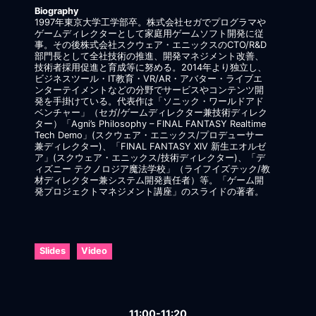
Biography
1997年東京大学工学部卒。株式会社セガでプログラマや
ゲームディレクターとして家庭用ゲームソフト開発に従
事。その後株式会社スクウェア・エニックスのCTO/R&D
部門長として全社技術の推進、開発マネジメント改善、
技術者採用促進と育成等に努める。2014年より独立し、
ビジネスツール・IT教育・VR/AR・アバター・ライブエ
ンターテイメントなどの分野でサービスやコンテンツ開
発を手掛けている。代表作は「ソニック・ワールドアド
ベンチャー」（セガ/ゲームディレクター兼技術ディレク
ター）「Agni’s Philosophy – FINAL FANTASY Realtime
Tech Demo」(スクウェア・エニックス/プロデューサー
兼ディレクター)、「FINAL FANTASY XIV 新生エオルゼ
ア」(スクウェア・エニックス/技術ディレクター)、「デ
ィズニー テクノロジア魔法学校」（ライフイズテック/教
材ディレクター兼システム開発責任者）等。「ゲーム開
発プロジェクトマネジメント講座」のスライドの著者。
Slides
Video
11:00-11:20