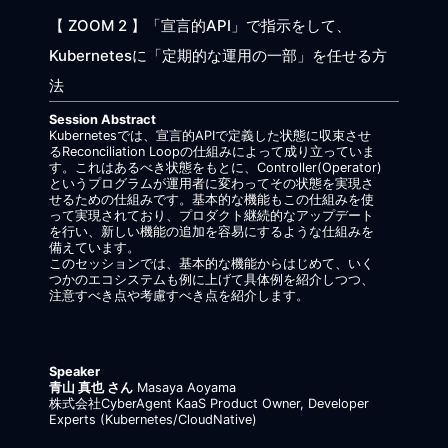
【 ZOOM 2 】「宣言的API」で指示をして、
Kubernetesに「定期的な運用の一部」を任せる方
法
Session Abstract
Kubernetesでは、宣言的APIで定義した状態に収束させ
るReconciliation Loopの仕組みによって成り立っていま
す。これはあるべき状態をもとに、Controller(Operator)
というプログラムが運用者に変わってその状態を実現さ
せるための仕組みです。基本的な機能もこの仕組みを使
って実現されており、プロダクト継続的なアップデート
を行い、新しい機能の追加を容易にするような仕組みを
備えています。
このセッションでは、基本的な機能からはじめて、いく
つかのエコシステムも例に上げて具体例を紹介しつつ、
注意すべき点や考慮すべき点を紹介します。
Speaker
青山 真也 さん
Masaya Aoyama
株式会社CyberAgent KaaS Product Owner, Developer
Experts (Kubernetes/CloudNative)