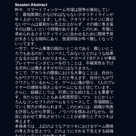
Session Abstract
昨今、スマートフォンゲーム市場は競争が激化してい
て、最低限満たさなければならないクオリティラインが
年々上がっています。しかも、クオリティラインに達せ
ないゲームは最初から売上が上がらず、その後に巻き返
すのは難しいという特徴があります。このため、市場に
求められるクオリティラインに合わせるために開発予算
が大きくなる傾向にあり、投資回収が年々難しくなって
いってます。
一方で、ゲーム事業の面白いところであり、難しいとこ
ろでもあるのが、リリースしてみないとどのような結果
となるかは全くわかりません。クローズドβテストや事前
プレイヤーインタビューを行うことは、不確実性を下げ
る方向には働きますがゼロにはなりません。
そこで、アカツキの開発における大事なことは、自分た
ちがワクワクしていることだと考えます。自分たちがワ
クワクしているからこそ、ゲームに魂が宿り、1人のプレ
イヤーの感情を揺さぶるゲームになると信じています。
さらに、組織としては、打席に立ち続けることも重要で
す。当たらないこともある程度想定しつつ、とにかくい
ろんなコンセプトのゲームをリリースして、市場開拓し
ていく胆力が求められます。このためには、組織が失敗
を許容しながら学習し、ノウハウを積み上げながら、状
況に合わせて変化させていくことが必要だとアカツキは
考えます。
本発表では、上記のようなアカツキにおけるゲーム開発
の考え方を交えつつ、どのようにそれを下支えする組織
をつくっていくのか述べます。