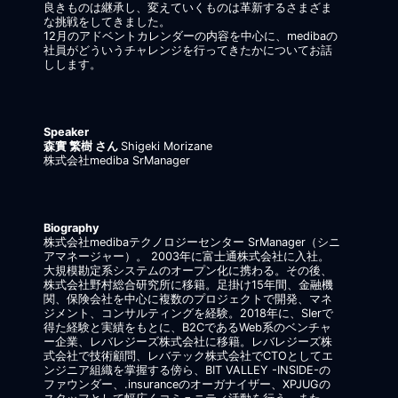
良きものは継承し、変えていくものは革新するさまざま
な挑戦をしてきました。
12月のアドベントカレンダーの内容を中心に、medibaの
社員がどういうチャレンジを行ってきたかについてお話
しします。
Speaker
森實 繁樹 さん
Shigeki Morizane
株式会社mediba SrManager
Biography
株式会社medibaテクノロジーセンター SrManager（シニ
アマネージャー）。 2003年に富士通株式会社に入社。
大規模勘定系システムのオープン化に携わる。その後、
株式会社野村総合研究所に移籍。足掛け15年間、金融機
関、保険会社を中心に複数のプロジェクトで開発、マネ
ジメント、コンサルティングを経験。2018年に、SIerで
得た経験と実績をもとに、B2CであるWeb系のベンチャ
ー企業、レバレジーズ株式会社に移籍。レバレジーズ株
式会社で技術顧問、レバテック株式会社でCTOとしてエ
ンジニア組織を掌握する傍ら、BIT VALLEY -INSIDE-の
ファウンダー、.insuranceのオーガナイザー、XPJUGの