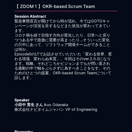
【 ZOOM 1 】OKR-based Scrum Team
Session Abstract
緊急事態宣言が開けてから時が流れ、今ではGOTOキャ
ンペーンが活況を呈するなどまた状況が変わってきてい
ます。
コロナ禍を経て目指す方向が変化したり、日常へと戻り
つつある中で急激に需要が高まったり…そういった変化
の只中にあって、ソフトウェア開発チームができること
は何か。
Episode0のLTでお話させていただいた「変わる世界、変
わる現場、変わらぬ本質」。今回はそのver.2.0.0になり
ます。戦略、それどころかビジョンまでもが問い直され
る激動の中で軸をぶらさずに為すべきことをなす。その
ためのひとつの提案、OKR-based Scrum Teamについて
話します。
Speaker
小田中 育生 さん
Ikuo Odanaka
株式会社ナビタイムジャパン VP of Engineering
Biography