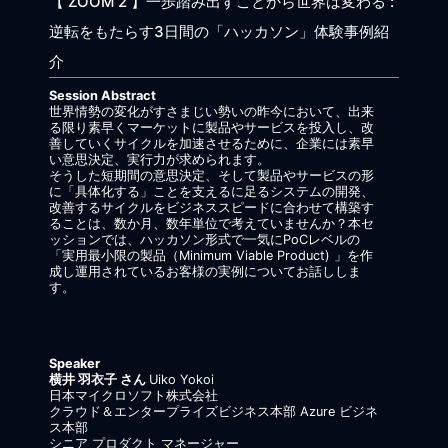
【 ZOOM 2 】一歩踏み出すことから世界は変わる :
逆転をもたらす3日間の「ハッカソン」体験事例紹
介
Session Abstract
世界情勢の変化がすさまじい勢いの昨今において、出来
る限り素早くマーケットに製品やサービスを投入し、改
善していくサイクルを加速させるために、企業には素早
い意思決定、実行力が求められます。
そうした短期間の意思決定、そして製品やサービスの形
に「具体化する」ことを支えるに足るシステムの開発、
改善するサイクルをビジネススピードに合わせて構築す
ることは、数か月、数年単位で考えていませんか？本セ
ッションでは、ハッカソン形式で一気にPoCレベルの
「実用最小限の製品（Minimum Viable Product) 」を作
成し運用されているお客様の実例についてお話ししま
す。
Speaker
横井 羽衣子 さん
Uiko Yokoi
日本マイクロソフト株式会社
クラウド＆エンタープライズビジネス本部 Azure ビジネ
ス本部
シニア プロダクト マネージャー