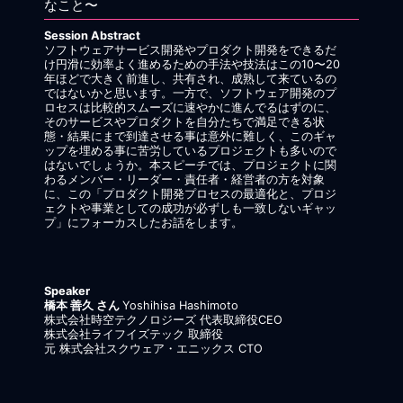
なこと〜
Session Abstract
ソフトウェアサービス開発やプロダクト開発をできるだ
け円滑に効率よく進めるための手法や技法はこの10〜20
年ほどで大きく前進し、共有され、成熟して来ているの
ではないかと思います。一方で、ソフトウェア開発のプ
ロセスは比較的スムーズに速やかに進んでるはずのに、
そのサービスやプロダクトを自分たちで満足できる状
態・結果にまで到達させる事は意外に難しく、このギャ
ップを埋める事に苦労しているプロジェクトも多いので
はないでしょうか。本スピーチでは、プロジェクトに関
わるメンバー・リーダー・責任者・経営者の方を対象
に、この「プロダクト開発プロセスの最適化と、プロジ
ェクトや事業としての成功が必ずしも一致しないギャッ
プ」にフォーカスしたお話をします。
Speaker
橋本 善久 さん
Yoshihisa Hashimoto
株式会社時空テクノロジーズ 代表取締役CEO
株式会社ライフイズテック 取締役
元 株式会社スクウェア・エニックス CTO