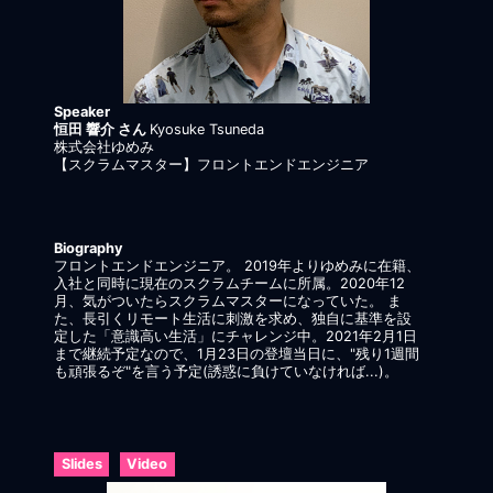
Speaker
恒田 響介 さん
Kyosuke Tsuneda
株式会社ゆめみ
【スクラムマスター】フロントエンドエンジニア
Biography
フロントエンドエンジニア。 2019年よりゆめみに在籍、
入社と同時に現在のスクラムチームに所属。2020年12
月、気がついたらスクラムマスターになっていた。 ま
た、長引くリモート生活に刺激を求め、独自に基準を設
定した「意識高い生活」にチャレンジ中。2021年2月1日
まで継続予定なので、1月23日の登壇当日に、"残り1週間
も頑張るぞ"を言う予定(誘惑に負けていなければ...)。
Slides
Video