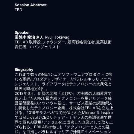
Session Abstract
TBD
Speaker
常盤木 龍治 さん
Ryuji Tokiwagi
EBILAB 取締役,ファウンダー, 最高戦略責任者,最高技術
責任者, エバンジェリスト
Biography
これまで数々のNo.1シェアソフトウェアプロダクトに携
わる軍師/プロダクトデザイナー/パラレルキャリアエバ
ンジェリスト。ライフワークはテクノロジーの大衆化と
世界同時地方創生。
2018年6月、伊勢の老舗『ゑびや』の実際の店舗運営で
鍛え上げたAI/IoT/最先端テクノロジーを用いたデータ経
営基盤開発のノウハウを基に、サービス産業の課題解決
に特化したテクノロジー企業、株式会社EBILABを立ち上
げる。2019年ラスベガスで開催されたMicrosoft Inspire
ではMicrosoft CEOサティア・ナデラ氏の基調講演で世
界で最もAI活用/デジタル化に成功した企業として取り上
げられる。EBILABの他にも『テクノロジーと人との融
和』を目指しパラレルキャリアで沖縄ITイノベーション