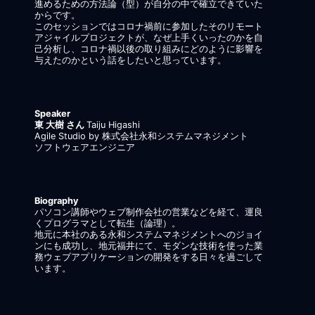
進めるための方法論（型）が自分の中で確立できていた
からです。
このセッションではコロナ禍前に参加したそのリモート
アジャイルプロジェクトが、なぜ上手くいったのかを自
己分析し、コロナ禍以後の取り組みにどのように影響を
与えたのかという話をしたいと思っています。
Speaker
東 大樹 さん
Taiju Higashi
Agile Studio by 株式会社永和システムマネジメント
ソフトウェアエンジニア
Biography
パソコン講師やウェブ制作会社の営業などを経て、運良
くプログラマとして転生（論理）。
地元に本社のある永和システムマネジメントへのジョイ
ンにも成功し、地元福井にて、モダンな技術を使った業
務ウェブアプリケーションの開発をする日々を過ごして
います。